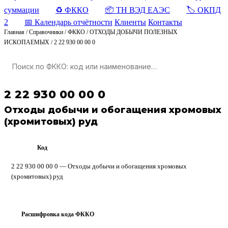
суммации
♻️ ФККО
📦 ТН ВЭД ЕАЭС
🏷️ ОКПД
2
📅 Календарь отчётности
Клиенты
Контакты
Главная
/
Справочники
/
ФККО
/
ОТХОДЫ ДОБЫЧИ ПОЛЕЗНЫХ
ИСКОПАЕМЫХ
/
2 22 930 00 00 0
2 22 930 00 00 0
Отходы добычи и обогащения хромовых
(хромитовых) руд
Код
ФККО
2 22 930 00 00 0 — Отходы добычи и обогащения хромовых
(хромитовых) руд
Расшифровка кода ФККО
?