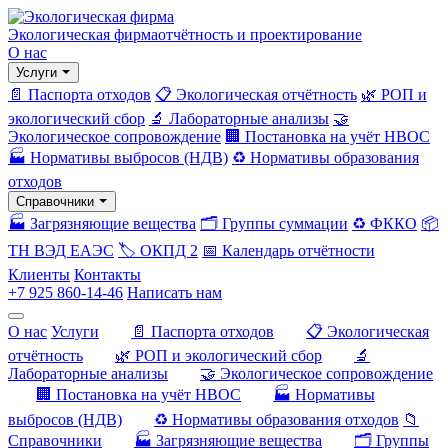
Экологическая фирма
отчётность и проектирование
О нас
Услуги
📄 Паспорта отходов
📋 Экологическая отчётность
🌿 РОП и
экологический сбор
🔬 Лабораторные анализы
🤝
Экологическое сопровождение
🏢 Постановка на учёт НВОС
🏭 Нормативы выбросов (НДВ)
♻️ Нормативы образования
отходов
Справочники
🏭 Загрязняющие вещества
🗂️ Группы суммации
♻️ ФККО
📦
ТН ВЭД ЕАЭС
🏷️ ОКПД 2
📅 Календарь отчётности
Клиенты
Контакты
+7 925 860-14-46
Написать нам
О нас
Услуги
📄 Паспорта отходов
📋 Экологическая
отчётность
🌿 РОП и экологический сбор
🔬
Лабораторные анализы
🤝 Экологическое сопровождение
🏢 Постановка на учёт НВОС
🏭 Нормативы
выбросов (НДВ)
♻️ Нормативы образования отходов
📁
Справочники
🏭 Загрязняющие вещества
🗂️ Группы