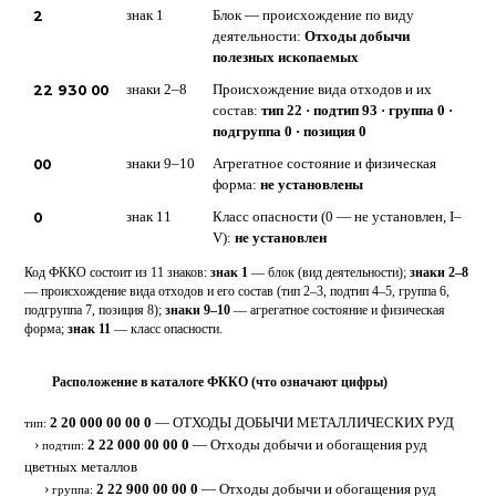
2
знак 1
Блок — происхождение по виду
деятельности:
Отходы добычи
полезных ископаемых
22 930 00
знаки 2–8
Происхождение вида отходов и их
состав:
тип 22 · подтип 93 · группа 0 ·
подгруппа 0 · позиция 0
00
знаки 9–10
Агрегатное состояние и физическая
форма:
не установлены
0
знак 11
Класс опасности (0 — не установлен, I–
V):
не установлен
Код ФККО состоит из 11 знаков:
знак 1
— блок (вид деятельности);
знаки 2–8
— происхождение вида отходов и его состав (тип 2–3, подтип 4–5, группа 6,
подгруппа 7, позиция 8);
знаки 9–10
— агрегатное состояние и физическая
форма;
знак 11
— класс опасности.
Расположение в каталоге ФККО (что означают цифры)
⋮
2 20 000 00 00 0
— ОТХОДЫ ДОБЫЧИ МЕТАЛЛИЧЕСКИХ РУД
тип:
›
2 22 000 00 00 0
— Отходы добычи и обогащения руд
подтип:
цветных металлов
›
2 22 900 00 00 0
— Отходы добычи и обогащения руд
группа: