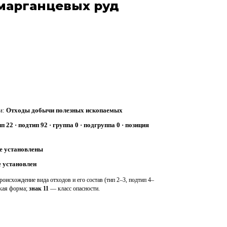
марганцевых руд
и:
Отходы добычи полезных ископаемых
ип 22 · подтип 92 · группа 0 · подгруппа 0 · позиция
е установлены
е установлен
оисхождение вида отходов и его состав (тип 2–3, подтип 4–
ская форма;
знак 11
— класс опасности.