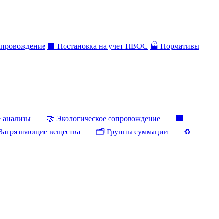
опровождение
🏢 Постановка на учёт НВОС
🏭 Нормативы
е анализы
🤝 Экологическое сопровождение
🏢
Загрязняющие вещества
🗂️ Группы суммации
♻️