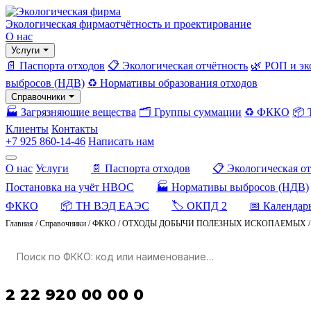
Экологическая фирма
отчётность и проектирование
О нас
Услуги
📄 Паспорта отходов
📋 Экологическая отчётность
🌿 РОП и эк
выбросов (НДВ)
♻️ Нормативы образования отходов
Справочники
🏭 Загрязняющие вещества
🗂️ Группы суммации
♻️ ФККО
📦
Клиенты
Контакты
+7 925 860-14-46
Написать нам
О нас
Услуги
📄 Паспорта отходов
📋 Экологическая о
Постановка на учёт НВОС
🏭 Нормативы выбросов (НДВ)
ФККО
📦 ТН ВЭД ЕАЭС
🏷️ ОКПД 2
📅 Календар
Главная
/
Справочники
/
ФККО
/
ОТХОДЫ ДОБЫЧИ ПОЛЕЗНЫХ ИСКОПАЕМЫХ
2 22 920 00 00 0