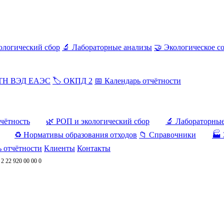
ологический сбор
🔬 Лабораторные анализы
🤝 Экологическое с
 ТН ВЭД ЕАЭС
🏷️ ОКПД 2
📅 Календарь отчётности
тчётность
🌿 РОП и экологический сбор
🔬 Лабораторны
♻️ Нормативы образования отходов
📁 Справочники
🏭 
ь отчётности
Клиенты
Контакты
/
2 22 920 00 00 0