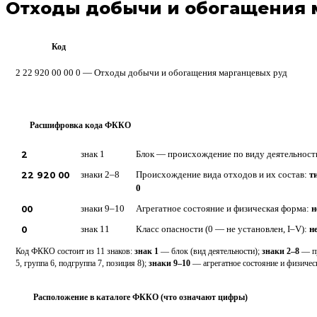
Отходы добычи и обогащения 
Код
ФККО
2 22 920 00 00 0 — Отходы добычи и обогащения марганцевых руд
Расшифровка кода ФККО
?
2
знак 1
Блок — происхождение по виду деятельност
22 920 00
знаки 2–8
Происхождение вида отходов и их состав:
т
0
00
знаки 9–10
Агрегатное состояние и физическая форма:
н
0
знак 11
Класс опасности (0 — не установлен, I–V):
н
Код ФККО состоит из 11 знаков:
знак 1
— блок (вид деятельности);
знаки 2–8
— пр
5, группа 6, подгруппа 7, позиция 8);
знаки 9–10
— агрегатное состояние и физиче
Расположение в каталоге ФККО (что означают цифры)
⋮