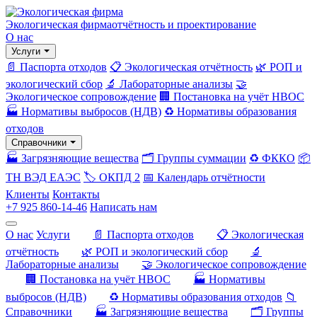
Экологическая фирма
отчётность и проектирование
О нас
Услуги
📄 Паспорта отходов
📋 Экологическая отчётность
🌿 РОП и
экологический сбор
🔬 Лабораторные анализы
🤝
Экологическое сопровождение
🏢 Постановка на учёт НВОС
🏭 Нормативы выбросов (НДВ)
♻️ Нормативы образования
отходов
Справочники
🏭 Загрязняющие вещества
🗂️ Группы суммации
♻️ ФККО
📦
ТН ВЭД ЕАЭС
🏷️ ОКПД 2
📅 Календарь отчётности
Клиенты
Контакты
+7 925 860-14-46
Написать нам
О нас
Услуги
📄 Паспорта отходов
📋 Экологическая
отчётность
🌿 РОП и экологический сбор
🔬
Лабораторные анализы
🤝 Экологическое сопровождение
🏢 Постановка на учёт НВОС
🏭 Нормативы
выбросов (НДВ)
♻️ Нормативы образования отходов
📁
Справочники
🏭 Загрязняющие вещества
🗂️ Группы