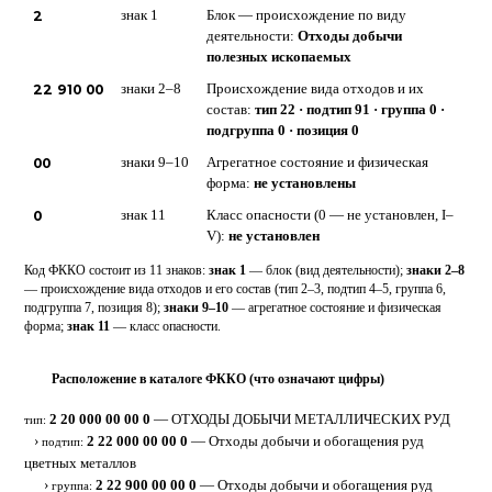
2
знак 1
Блок — происхождение по виду
деятельности:
Отходы добычи
полезных ископаемых
22 910 00
знаки 2–8
Происхождение вида отходов и их
состав:
тип 22 · подтип 91 · группа 0 ·
подгруппа 0 · позиция 0
00
знаки 9–10
Агрегатное состояние и физическая
форма:
не установлены
0
знак 11
Класс опасности (0 — не установлен, I–
V):
не установлен
Код ФККО состоит из 11 знаков:
знак 1
— блок (вид деятельности);
знаки 2–8
— происхождение вида отходов и его состав (тип 2–3, подтип 4–5, группа 6,
подгруппа 7, позиция 8);
знаки 9–10
— агрегатное состояние и физическая
форма;
знак 11
— класс опасности.
Расположение в каталоге ФККО (что означают цифры)
⋮
2 20 000 00 00 0
— ОТХОДЫ ДОБЫЧИ МЕТАЛЛИЧЕСКИХ РУД
тип:
›
2 22 000 00 00 0
— Отходы добычи и обогащения руд
подтип:
цветных металлов
›
2 22 900 00 00 0
— Отходы добычи и обогащения руд
группа: