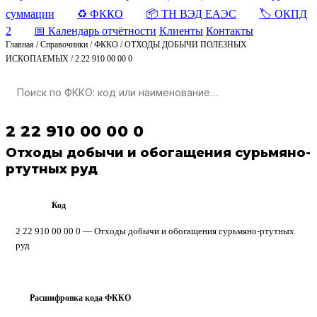
суммации
♻️ ФККО
📦 ТН ВЭД ЕАЭС
🏷️ ОКПД
2
📅 Календарь отчётности
Клиенты
Контакты
Главная
/
Справочники
/
ФККО
/
ОТХОДЫ ДОБЫЧИ ПОЛЕЗНЫХ
ИСКОПАЕМЫХ
/
2 22 910 00 00 0
2 22 910 00 00 0
Отходы добычи и обогащения сурьмяно-
ртутных руд
Код
ФККО
2 22 910 00 00 0 — Отходы добычи и обогащения сурьмяно-ртутных
руд
Расшифровка кода ФККО
?