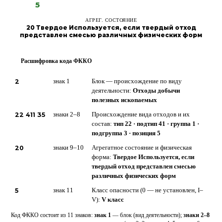
5
АГРЕГ. СОСТОЯНИЕ
20 Твердое Используется, если твердый отход
представлен смесью различных физических форм
Расшифровка кода ФККО
?
2
знак 1
Блок — происхождение по виду
деятельности:
Отходы добычи
полезных ископаемых
22 411 35
знаки 2–8
Происхождение вида отходов и их
состав:
тип 22 · подтип 41 · группа 1 ·
подгруппа 3 · позиция 5
20
знаки 9–10
Агрегатное состояние и физическая
форма:
Твердое Используется, если
твердый отход представлен смесью
различных физических форм
5
знак 11
Класс опасности (0 — не установлен, I–
V):
V класс
Код ФККО состоит из 11 знаков:
знак 1
— блок (вид деятельности);
знаки 2–8