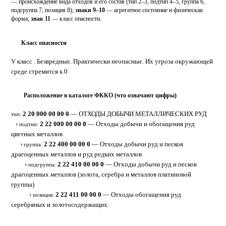
— происхождение вида отходов и его состав (тип 2–3, подтип 4–5, группа 6,
подгруппа 7, позиция 8);
знаки 9–10
— агрегатное состояние и физическая
форма;
знак 11
— класс опасности.
Класс опасности
5
V класс . Безвредные. Практически неопасные. Их угроза окружающей
среде стремится к 0
Расположение в каталоге ФККО (что означают цифры)
⋮
2 20 000 00 00 0
— ОТХОДЫ ДОБЫЧИ МЕТАЛЛИЧЕСКИХ РУД
тип:
›
2 22 000 00 00 0
— Отходы добычи и обогащения руд
подтип:
цветных металлов
›
2 22 400 00 00 0
— Отходы добычи руд и песков
группа:
драгоценных металлов и руд редких металлов
›
2 22 410 00 00 0
— Отходы добычи руд и песков
подгруппа:
драгоценных металлов (золота, серебра и металлов платиновой
группы)
›
2 22 411 00 00 0
— Отходы обогащения руд
позиция:
серебряных и золотосодержащих