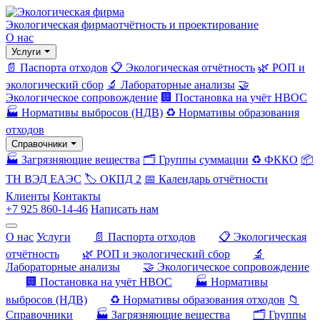
Экологическая фирма
отчётность и проектирование
О нас
Услуги
📄 Паспорта отходов
📋 Экологическая отчётность
🌿 РОП и
экологический сбор
🔬 Лабораторные анализы
🤝
Экологическое сопровождение
🏢 Постановка на учёт НВОС
🏭 Нормативы выбросов (НДВ)
♻️ Нормативы образования
отходов
Справочники
🏭 Загрязняющие вещества
🗂️ Группы суммации
♻️ ФККО
📦
ТН ВЭД ЕАЭС
🏷️ ОКПД 2
📅 Календарь отчётности
Клиенты
Контакты
+7 925 860-14-46
Написать нам
О нас
Услуги
📄 Паспорта отходов
📋 Экологическая
отчётность
🌿 РОП и экологический сбор
🔬
Лабораторные анализы
🤝 Экологическое сопровождение
🏢 Постановка на учёт НВОС
🏭 Нормативы
выбросов (НДВ)
♻️ Нормативы образования отходов
📁
Справочники
🏭 Загрязняющие вещества
🗂️ Группы