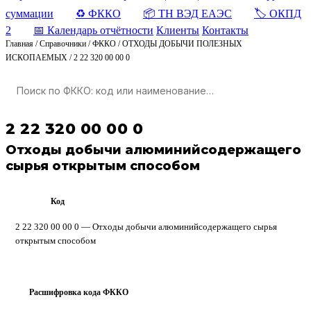
суммации
♻️ ФККО
📦 ТН ВЭД ЕАЭС
🏷️ ОКПД
2
📅 Календарь отчётности
Клиенты
Контакты
Главная
/
Справочники
/
ФККО
/
ОТХОДЫ ДОБЫЧИ ПОЛЕЗНЫХ
ИСКОПАЕМЫХ
/
2 22 320 00 00 0
2 22 320 00 00 0
Отходы добычи алюминийсодержащего
сырья открытым способом
Код
ФККО
2 22 320 00 00 0 — Отходы добычи алюминийсодержащего сырья
открытым способом
Расшифровка кода ФККО
?