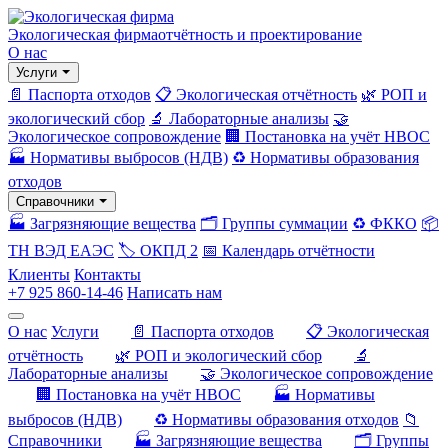
Экологическая фирма
отчётность и проектирование
О нас
Услуги
📄 Паспорта отходов
📋 Экологическая отчётность
🌿 РОП и
экологический сбор
🔬 Лабораторные анализы
🤝
Экологическое сопровождение
🏢 Постановка на учёт НВОС
🏭 Нормативы выбросов (НДВ)
♻️ Нормативы образования
отходов
Справочники
🏭 Загрязняющие вещества
🗂️ Группы суммации
♻️ ФККО
📦
ТН ВЭД ЕАЭС
🏷️ ОКПД 2
📅 Календарь отчётности
Клиенты
Контакты
+7 925 860-14-46
Написать нам
О нас
Услуги
📄 Паспорта отходов
📋 Экологическая
отчётность
🌿 РОП и экологический сбор
🔬
Лабораторные анализы
🤝 Экологическое сопровождение
🏢 Постановка на учёт НВОС
🏭 Нормативы
выбросов (НДВ)
♻️ Нормативы образования отходов
📁
Справочники
🏭 Загрязняющие вещества
🗂️ Группы