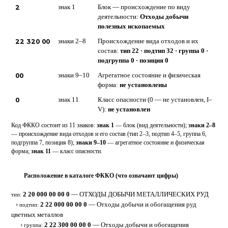
2
знак 1
Блок — происхождение по виду
деятельности:
Отходы добычи
полезных ископаемых
22 320 00
знаки 2–8
Происхождение вида отходов и их
состав:
тип 22 · подтип 32 · группа 0 ·
подгруппа 0 · позиция 0
00
знаки 9–10
Агрегатное состояние и физическая
форма:
не установлены
0
знак 11
Класс опасности (0 — не установлен, I–
V):
не установлен
Код ФККО состоит из 11 знаков:
знак 1
— блок (вид деятельности);
знаки 2–8
— происхождение вида отходов и его состав (тип 2–3, подтип 4–5, группа 6,
подгруппа 7, позиция 8);
знаки 9–10
— агрегатное состояние и физическая
форма;
знак 11
— класс опасности.
Расположение в каталоге ФККО (что означают цифры)
⋮
2 20 000 00 00 0
— ОТХОДЫ ДОБЫЧИ МЕТАЛЛИЧЕСКИХ РУД
тип:
›
2 22 000 00 00 0
— Отходы добычи и обогащения руд
подтип:
цветных металлов
›
2 22 300 00 00 0
— Отходы добычи и обогащения
группа: