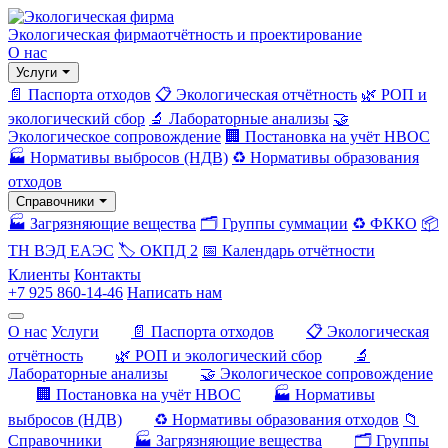
Экологическая фирма
отчётность и проектирование
О нас
Услуги
📄 Паспорта отходов
📋 Экологическая отчётность
🌿 РОП и
экологический сбор
🔬 Лабораторные анализы
🤝
Экологическое сопровождение
🏢 Постановка на учёт НВОС
🏭 Нормативы выбросов (НДВ)
♻️ Нормативы образования
отходов
Справочники
🏭 Загрязняющие вещества
🗂️ Группы суммации
♻️ ФККО
📦
ТН ВЭД ЕАЭС
🏷️ ОКПД 2
📅 Календарь отчётности
Клиенты
Контакты
+7 925 860-14-46
Написать нам
О нас
Услуги
📄 Паспорта отходов
📋 Экологическая
отчётность
🌿 РОП и экологический сбор
🔬
Лабораторные анализы
🤝 Экологическое сопровождение
🏢 Постановка на учёт НВОС
🏭 Нормативы
выбросов (НДВ)
♻️ Нормативы образования отходов
📁
Справочники
🏭 Загрязняющие вещества
🗂️ Группы