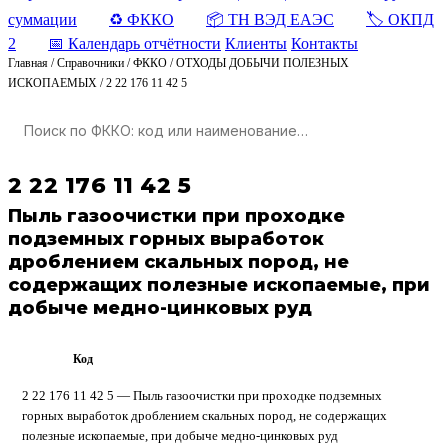
суммации
♻️ ФККО
📦 ТН ВЭД ЕАЭС
🏷️ ОКПД
2
📅 Календарь отчётности
Клиенты
Контакты
Главная
/
Справочники
/
ФККО
/
ОТХОДЫ ДОБЫЧИ ПОЛЕЗНЫХ
ИСКОПАЕМЫХ
/
2 22 176 11 42 5
2 22 176 11 42 5
Пыль газоочистки при проходке
подземных горных выработок
дроблением скальных пород, не
содержащих полезные ископаемые, при
добыче медно-цинковых руд
Код
ФККО
2 22 176 11 42 5 — Пыль газоочистки при проходке подземных
горных выработок дроблением скальных пород, не содержащих
полезные ископаемые, при добыче медно-цинковых руд