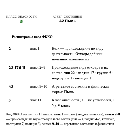
КЛАСС ОПАСНОСТИ
АГРЕГ. СОСТОЯНИЕ
5
42 Пыль
Расшифровка кода ФККО
?
2
знак 1
Блок — происхождение по виду
деятельности:
Отходы добычи
полезных ископаемых
22 176 11
знаки 2–8
Происхождение вида отходов и их
состав:
тип 22 · подтип 17 · группа 6 ·
подгруппа 1 · позиция 1
42
знаки 9–10
Агрегатное состояние и физическая
форма:
Пыль
5
знак 11
Класс опасности (0 — не установлен, I–
V):
V класс
Код ФККО состоит из 11 знаков:
знак 1
— блок (вид деятельности);
знаки 2–8
— происхождение вида отходов и его состав (тип 2–3, подтип 4–5, группа 6,
подгруппа 7, позиция 8);
знаки 9–10
— агрегатное состояние и физическая