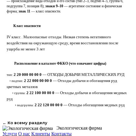
— происхождение вида отходов и его состав (тип 2–3, подтип 4–5, группа 6,
подгруппа 7, позиция 8);
знаки 9–10
— агрегатное состояние и физическая
форма;
знак 11
— класс опасности.
Класс опасности
4
IV класс . Малоопасные отходы. Низкая степень негативного
воздействия на окружающую среду, время восстановления после
ущерба не менее 3 лет
Расположение в каталоге ФККО (что означают цифры)
⋮
2 20 000 00 00 0
— ОТХОДЫ ДОБЫЧИ МЕТАЛЛИЧЕСКИХ РУД
тип:
›
2 22 000 00 00 0
— Отходы добычи и обогащения руд
подтип:
цветных металлов
›
2 22 100 00 00 0
— Отходы добычи и обогащения медных
группа:
руд
›
2 22 120 00 00 0
— Отходы обогащения медных руд
подгруппа:
← Ко всему разделу
Экологическая фирма
Услуги
О нас
Клиенты
Контакты