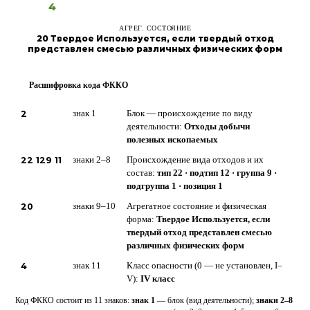
4
АГРЕГ. СОСТОЯНИЕ
20 Твердое Используется, если твердый отход
представлен смесью различных физических форм
Расшифровка кода ФККО
?
2
знак 1
Блок — происхождение по виду
деятельности:
Отходы добычи
полезных ископаемых
22 129 11
знаки 2–8
Происхождение вида отходов и их
состав:
тип 22 · подтип 12 · группа 9 ·
подгруппа 1 · позиция 1
20
знаки 9–10
Агрегатное состояние и физическая
форма:
Твердое Используется, если
твердый отход представлен смесью
различных физических форм
4
знак 11
Класс опасности (0 — не установлен, I–
V):
IV класс
Код ФККО состоит из 11 знаков:
знак 1
— блок (вид деятельности);
знаки 2–8