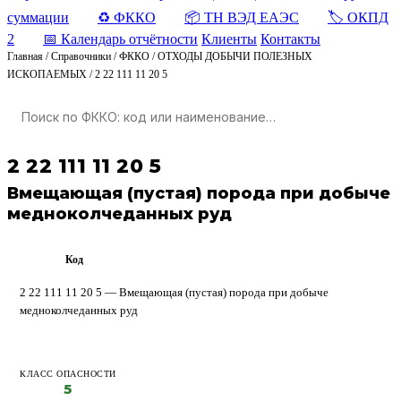
суммации
♻️ ФККО
📦 ТН ВЭД ЕАЭС
🏷️ ОКПД
2
📅 Календарь отчётности
Клиенты
Контакты
Главная
/
Справочники
/
ФККО
/
ОТХОДЫ ДОБЫЧИ ПОЛЕЗНЫХ
ИСКОПАЕМЫХ
/
2 22 111 11 20 5
2 22 111 11 20 5
Вмещающая (пустая) порода при добыче
медноколчеданных руд
Код
ФККО
2 22 111 11 20 5 — Вмещающая (пустая) порода при добыче
медноколчеданных руд
КЛАСС ОПАСНОСТИ
5