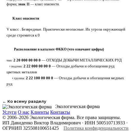
форма;
знак 11
— класс опасности.
Класс опасности
5
V класс . Безвредные. Практически неопасные. Их угроза окружающей
среде стремится к 0
Расположение в каталоге ФККО (что означают цифры)
⋮
2 20 000 00 00 0
— ОТХОДЫ ДОБЫЧИ МЕТАЛЛИЧЕСКИХ РУД
тип:
›
2 22 000 00 00 0
— Отходы добычи и обогащения руд
подтип:
цветных металлов
›
2 22 100 00 00 0
— Отходы добычи и обогащения медных
группа:
руд
← Ко всему разделу
Экологическая фирма
Услуги
О нас
Клиенты
Контакты
© 2006–2026 Экологическая фирма. Все права защищены.
ИП Давиденко Виктор Владимирович · ИНН 500510713933 ·
ОГРНИП 325508100651425
Политика конфиденциальности