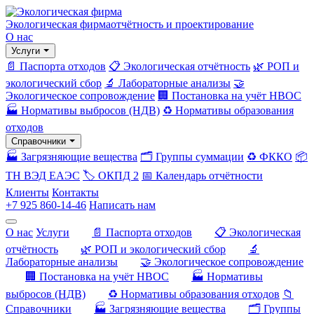
Экологическая фирма
отчётность и проектирование
О нас
Услуги
📄 Паспорта отходов
📋 Экологическая отчётность
🌿 РОП и
экологический сбор
🔬 Лабораторные анализы
🤝
Экологическое сопровождение
🏢 Постановка на учёт НВОС
🏭 Нормативы выбросов (НДВ)
♻️ Нормативы образования
отходов
Справочники
🏭 Загрязняющие вещества
🗂️ Группы суммации
♻️ ФККО
📦
ТН ВЭД ЕАЭС
🏷️ ОКПД 2
📅 Календарь отчётности
Клиенты
Контакты
+7 925 860-14-46
Написать нам
О нас
Услуги
📄 Паспорта отходов
📋 Экологическая
отчётность
🌿 РОП и экологический сбор
🔬
Лабораторные анализы
🤝 Экологическое сопровождение
🏢 Постановка на учёт НВОС
🏭 Нормативы
выбросов (НДВ)
♻️ Нормативы образования отходов
📁
Справочники
🏭 Загрязняющие вещества
🗂️ Группы