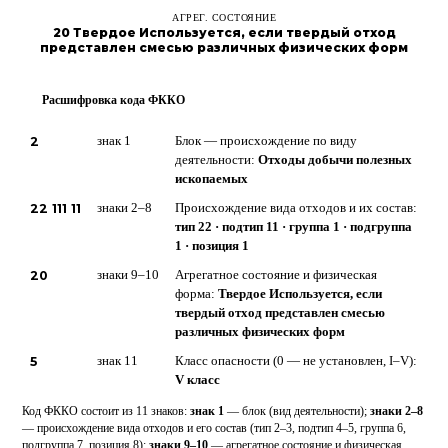
АГРЕГ. СОСТОЯНИЕ
20 Твердое Используется, если твердый отход
представлен смесью различных физических форм
Расшифровка кода ФККО
?
2
знак 1
Блок — происхождение по виду
деятельности:
Отходы добычи полезных
ископаемых
22 111 11
знаки 2–8
Происхождение вида отходов и их состав:
тип 22 · подтип 11 · группа 1 · подгруппа
1 · позиция 1
20
знаки 9–10
Агрегатное состояние и физическая
форма:
Твердое Используется, если
твердый отход представлен смесью
различных физических форм
5
знак 11
Класс опасности (0 — не установлен, I–V):
V класс
Код ФККО состоит из 11 знаков:
знак 1
— блок (вид деятельности);
знаки 2–8
— происхождение вида отходов и его состав (тип 2–3, подтип 4–5, группа 6,
подгруппа 7, позиция 8);
знаки 9–10
— агрегатное состояние и физическая