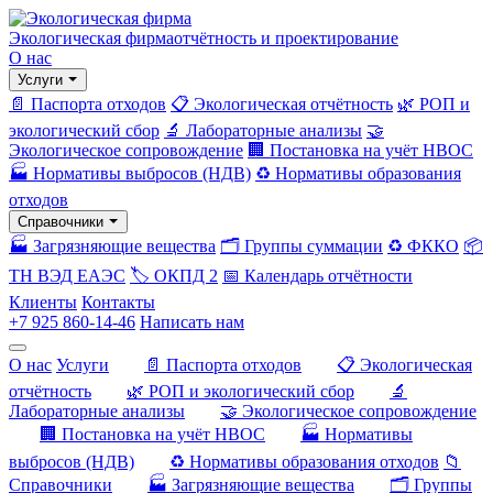
Экологическая фирма
отчётность и проектирование
О нас
Услуги
📄 Паспорта отходов
📋 Экологическая отчётность
🌿 РОП и
экологический сбор
🔬 Лабораторные анализы
🤝
Экологическое сопровождение
🏢 Постановка на учёт НВОС
🏭 Нормативы выбросов (НДВ)
♻️ Нормативы образования
отходов
Справочники
🏭 Загрязняющие вещества
🗂️ Группы суммации
♻️ ФККО
📦
ТН ВЭД ЕАЭС
🏷️ ОКПД 2
📅 Календарь отчётности
Клиенты
Контакты
+7 925 860-14-46
Написать нам
О нас
Услуги
📄 Паспорта отходов
📋 Экологическая
отчётность
🌿 РОП и экологический сбор
🔬
Лабораторные анализы
🤝 Экологическое сопровождение
🏢 Постановка на учёт НВОС
🏭 Нормативы
выбросов (НДВ)
♻️ Нормативы образования отходов
📁
Справочники
🏭 Загрязняющие вещества
🗂️ Группы