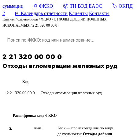
суммации
♻️ ФККО
📦 ТН ВЭД ЕАЭС
🏷️ ОКПД
2
📅 Календарь отчётности
Клиенты
Контакты
Главная
/
Справочники
/
ФККО
/
ОТХОДЫ ДОБЫЧИ ПОЛЕЗНЫХ
ИСКОПАЕМЫХ
/
2 21 320 00 00 0
2 21 320 00 00 0
Отходы агломерации железных руд
Код
ФККО
2 21 320 00 00 0 — Отходы агломерации железных руд
Расшифровка кода ФККО
?
2
знак 1
Блок — происхождение по виду
деятельности:
Отходы добычи