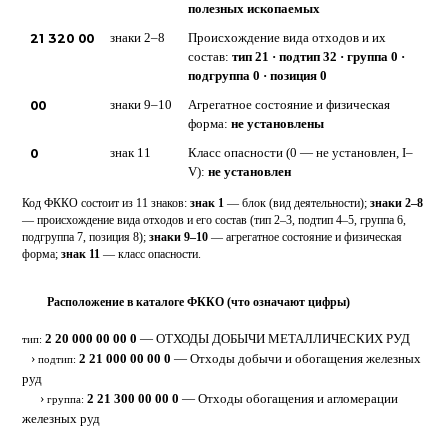
полезных ископаемых
21 320 00
знаки 2–8
Происхождение вида отходов и их
состав:
тип 21 · подтип 32 · группа 0 ·
подгруппа 0 · позиция 0
00
знаки 9–10
Агрегатное состояние и физическая
форма:
не установлены
0
знак 11
Класс опасности (0 — не установлен, I–
V):
не установлен
Код ФККО состоит из 11 знаков:
знак 1
— блок (вид деятельности);
знаки 2–8
— происхождение вида отходов и его состав (тип 2–3, подтип 4–5, группа 6,
подгруппа 7, позиция 8);
знаки 9–10
— агрегатное состояние и физическая
форма;
знак 11
— класс опасности.
Расположение в каталоге ФККО (что означают цифры)
⋮
2 20 000 00 00 0
— ОТХОДЫ ДОБЫЧИ МЕТАЛЛИЧЕСКИХ РУД
тип:
›
2 21 000 00 00 0
— Отходы добычи и обогащения железных
подтип:
руд
›
2 21 300 00 00 0
— Отходы обогащения и агломерации
группа:
железных руд