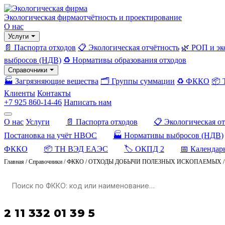
Экологическая фирма
отчётность и проектирование
О нас
Услуги
📄 Паспорта отходов
📋 Экологическая отчётность
🌿 РОП и эк
выбросов (НДВ)
♻️ Нормативы образования отходов
Справочники
🏭 Загрязняющие вещества
🗂️ Группы суммации
♻️ ФККО
📦
Клиенты
Контакты
+7 925 860-14-46
Написать нам
О нас
Услуги
📄 Паспорта отходов
📋 Экологическая о
Постановка на учёт НВОС
🏭 Нормативы выбросов (НДВ)
ФККО
📦 ТН ВЭД ЕАЭС
🏷️ ОКПД 2
📅 Календар
Главная
/
Справочники
/
ФККО
/
ОТХОДЫ ДОБЫЧИ ПОЛЕЗНЫХ ИСКОПАЕМЫХ
2 11 332 01 39 5