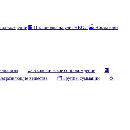
опровождение
🏢 Постановка на учёт НВОС
🏭 Нормативы
е анализы
🤝 Экологическое сопровождение
🏢
Загрязняющие вещества
🗂️ Группы суммации
♻️