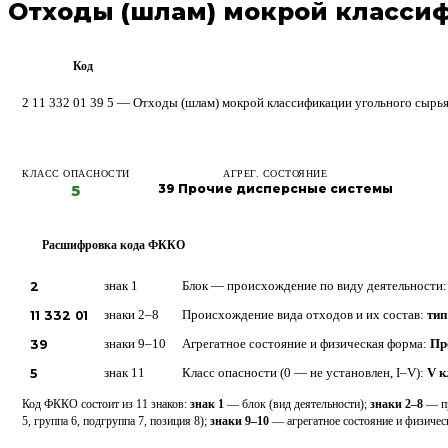
Отходы (шлам) мокрой класси
Код
ФККО
2 11 332 01 39 5 — Отходы (шлам) мокрой классификации угольного сырь
КЛАСС ОПАСНОСТИ
АГРЕГ. СОСТОЯНИЕ
5
39 Прочие дисперсные системы
Расшифровка кода ФККО
?
2
знак 1
Блок — происхождение по виду деятельности
11 332 01
знаки 2–8
Происхождение вида отходов и их состав:
тип
39
знаки 9–10
Агрегатное состояние и физическая форма:
Пр
5
знак 11
Класс опасности (0 — не установлен, I–V):
V к
Код ФККО состоит из 11 знаков:
знак 1
— блок (вид деятельности);
знаки 2–8
— пр
5, группа 6, подгруппа 7, позиция 8);
знаки 9–10
— агрегатное состояние и физиче