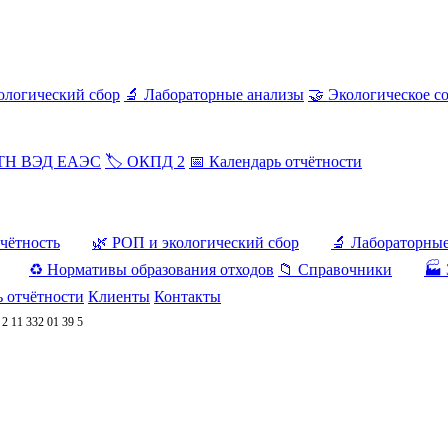
ологический сбор
🔬 Лабораторные анализы
🤝 Экологическое с
 ТН ВЭД ЕАЭС
🏷️ ОКПД 2
📅 Календарь отчётности
тчётность
🌿 РОП и экологический сбор
🔬 Лабораторны
♻️ Нормативы образования отходов
📁 Справочники
🏭 
ь отчётности
Клиенты
Контакты
/
2 11 332 01 39 5