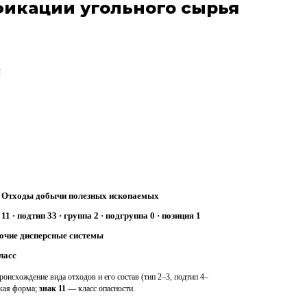
фикации угольного сырья
я
:
Отходы добычи полезных ископаемых
 11 · подтип 33 · группа 2 · подгруппа 0 · позиция 1
очие дисперсные системы
ласс
оисхождение вида отходов и его состав (тип 2–3, подтип 4–
ская форма;
знак 11
— класс опасности.