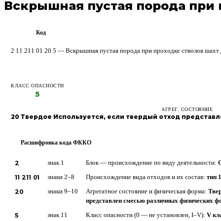
Вскрышная пустая порода при 
Код
ФККО
2 11 211 01 20 5 — Вскрышная пустая порода при проходке стволов шахт
КЛАСС ОПАСНОСТИ
5
АГРЕГ. СОСТОЯНИЕ
20 Твердое Используется, если твердый отход представ
Расшифровка кода ФККО
?
2
знак 1
Блок — происхождение по виду деятельности:
11 211 01
знаки 2–8
Происхождение вида отходов и их состав:
тип 1
20
знаки 9–10
Агрегатное состояние и физическая форма:
Твер
представлен смесью различных физических ф
5
знак 11
Класс опасности (0 — не установлен, I–V):
V кл