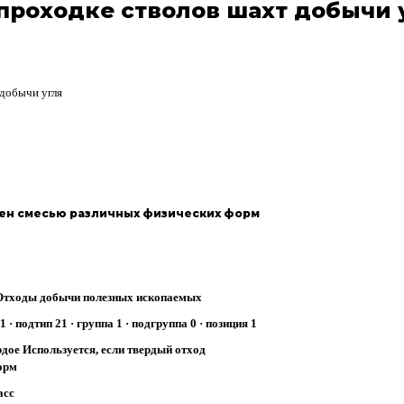
проходке стволов шахт добычи 
 добычи угля
лен смесью различных физических форм
Отходы добычи полезных ископаемых
1 · подтип 21 · группа 1 · подгруппа 0 · позиция 1
дое Используется, если твердый отход
орм
асс