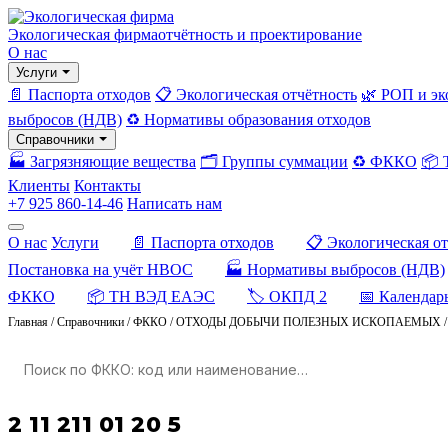
Экологическая фирма
отчётность и проектирование
О нас
Услуги
📄 Паспорта отходов
📋 Экологическая отчётность
🌿 РОП и эк
выбросов (НДВ)
♻️ Нормативы образования отходов
Справочники
🏭 Загрязняющие вещества
🗂️ Группы суммации
♻️ ФККО
📦
Клиенты
Контакты
+7 925 860-14-46
Написать нам
О нас
Услуги
📄 Паспорта отходов
📋 Экологическая о
Постановка на учёт НВОС
🏭 Нормативы выбросов (НДВ)
ФККО
📦 ТН ВЭД ЕАЭС
🏷️ ОКПД 2
📅 Календар
Главная
/
Справочники
/
ФККО
/
ОТХОДЫ ДОБЫЧИ ПОЛЕЗНЫХ ИСКОПАЕМЫХ
2 11 211 01 20 5