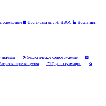
опровождение
🏢 Постановка на учёт НВОС
🏭 Нормативы
е анализы
🤝 Экологическое сопровождение
🏢
Загрязняющие вещества
🗂️ Группы суммации
♻️