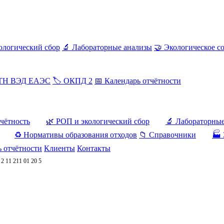
ологический сбор
🔬 Лабораторные анализы
🤝 Экологическое с
 ТН ВЭД ЕАЭС
🏷️ ОКПД 2
📅 Календарь отчётности
тчётность
🌿 РОП и экологический сбор
🔬 Лабораторны
♻️ Нормативы образования отходов
📁 Справочники
🏭 
ь отчётности
Клиенты
Контакты
/
2 11 211 01 20 5