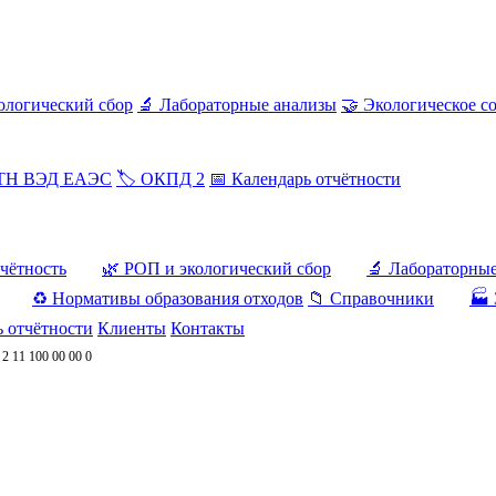
ологический сбор
🔬 Лабораторные анализы
🤝 Экологическое с
 ТН ВЭД ЕАЭС
🏷️ ОКПД 2
📅 Календарь отчётности
тчётность
🌿 РОП и экологический сбор
🔬 Лабораторны
♻️ Нормативы образования отходов
📁 Справочники
🏭 
ь отчётности
Клиенты
Контакты
/
2 11 100 00 00 0