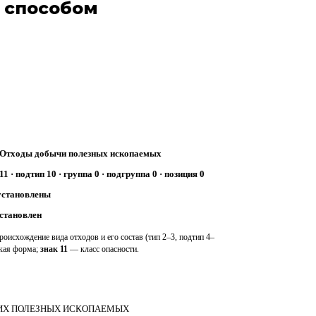
 способом
Отходы добычи полезных ископаемых
11 · подтип 10 · группа 0 · подгруппа 0 · позиция 0
установлены
установлен
оисхождение вида отходов и его состав (тип 2–3, подтип 4–
ская форма;
знак 11
— класс опасности.
ИХ ПОЛЕЗНЫХ ИСКОПАЕМЫХ