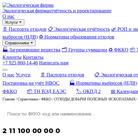
Экологическая фирма
отчётность и проектирование
О нас
Услуги
📄 Паспорта отходов
📋 Экологическая отчётность
🌿 РОП и эк
выбросов (НДВ)
♻️ Нормативы образования отходов
Справочники
🏭 Загрязняющие вещества
🗂️ Группы суммации
♻️ ФККО
📦
Клиенты
Контакты
+7 925 860-14-46
Написать нам
О нас
Услуги
📄 Паспорта отходов
📋 Экологическая о
Постановка на учёт НВОС
🏭 Нормативы выбросов (НДВ)
ФККО
📦 ТН ВЭД ЕАЭС
🏷️ ОКПД 2
📅 Календар
Главная
/
Справочники
/
ФККО
/
ОТХОДЫ ДОБЫЧИ ПОЛЕЗНЫХ ИСКОПАЕМЫХ
2 11 100 00 00 0