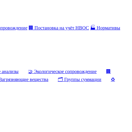
опровождение
🏢 Постановка на учёт НВОС
🏭 Нормативы
е анализы
🤝 Экологическое сопровождение
🏢
Загрязняющие вещества
🗂️ Группы суммации
♻️