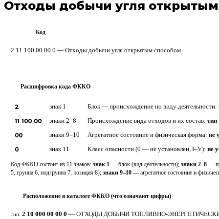
Отходы добычи угля открытым
Код
ФККО
2 11 100 00 00 0 — Отходы добычи угля открытым способом
Расшифровка кода ФККО
?
2
знак 1
Блок — происхождение по виду деятельности:
11 100 00
знаки 2–8
Происхождение вида отходов и их состав:
тип 
00
знаки 9–10
Агрегатное состояние и физическая форма:
не 
0
знак 11
Класс опасности (0 — не установлен, I–V):
не 
Код ФККО состоит из 11 знаков:
знак 1
— блок (вид деятельности);
знаки 2–8
— пр
5, группа 6, подгруппа 7, позиция 8);
знаки 9–10
— агрегатное состояние и физиче
Расположение в каталоге ФККО (что означают цифры)
⋮
2 10 000 00 00 0
— ОТХОДЫ ДОБЫЧИ ТОПЛИВНО-ЭНЕРГЕТИЧЕСК
тип: