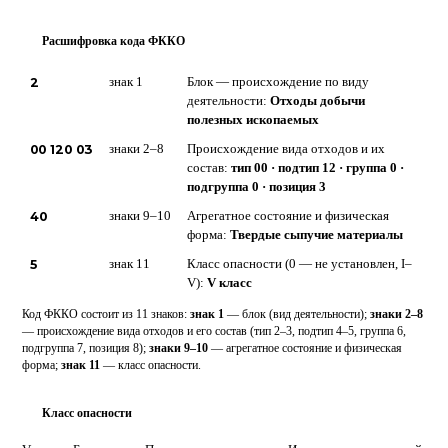
Расшифровка кода ФККО
?
2
знак 1
Блок — происхождение по виду
деятельности:
Отходы добычи
полезных ископаемых
00 120 03
знаки 2–8
Происхождение вида отходов и их
состав:
тип 00 · подтип 12 · группа 0 ·
подгруппа 0 · позиция 3
40
знаки 9–10
Агрегатное состояние и физическая
форма:
Твердые сыпучие материалы
5
знак 11
Класс опасности (0 — не установлен, I–
V):
V класс
Код ФККО состоит из 11 знаков:
знак 1
— блок (вид деятельности);
знаки 2–8
— происхождение вида отходов и его состав (тип 2–3, подтип 4–5, группа 6,
подгруппа 7, позиция 8);
знаки 9–10
— агрегатное состояние и физическая
форма;
знак 11
— класс опасности.
Класс опасности
5