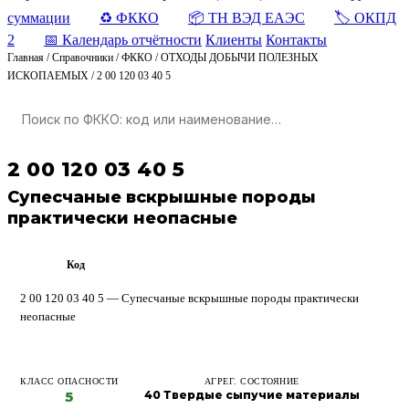
суммации
♻️ ФККО
📦 ТН ВЭД ЕАЭС
🏷️ ОКПД
2
📅 Календарь отчётности
Клиенты
Контакты
Главная
/
Справочники
/
ФККО
/
ОТХОДЫ ДОБЫЧИ ПОЛЕЗНЫХ
ИСКОПАЕМЫХ
/
2 00 120 03 40 5
2 00 120 03 40 5
Супесчаные вскрышные породы
практически неопасные
Код
ФККО
2 00 120 03 40 5 — Супесчаные вскрышные породы практически
неопасные
КЛАСС ОПАСНОСТИ
АГРЕГ. СОСТОЯНИЕ
5
40 Твердые сыпучие материалы