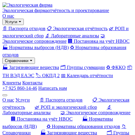
Экологическая фирма
отчётность и проектирование
О нас
Услуги
📄 Паспорта отходов
📋 Экологическая отчётность
🌿 РОП и
экологический сбор
🔬 Лабораторные анализы
🤝
Экологическое сопровождение
🏢 Постановка на учёт НВОС
🏭 Нормативы выбросов (НДВ)
♻️ Нормативы образования
отходов
Справочники
🏭 Загрязняющие вещества
🗂️ Группы суммации
♻️ ФККО
📦
ТН ВЭД ЕАЭС
🏷️ ОКПД 2
📅 Календарь отчётности
Клиенты
Контакты
+7 925 860-14-46
Написать нам
О нас
Услуги
📄 Паспорта отходов
📋 Экологическая
отчётность
🌿 РОП и экологический сбор
🔬
Лабораторные анализы
🤝 Экологическое сопровождение
🏢 Постановка на учёт НВОС
🏭 Нормативы
выбросов (НДВ)
♻️ Нормативы образования отходов
📁
Справочники
🏭 Загрязняющие вещества
🗂️ Группы